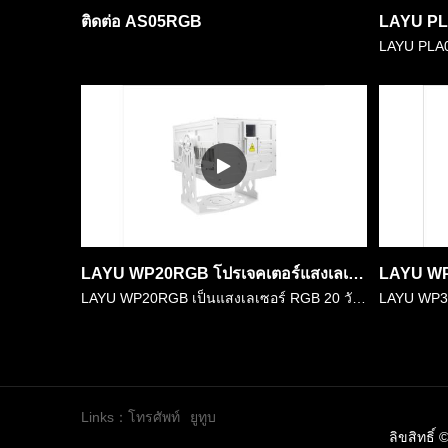
ติดต่อ AS05RGB
LAYU WP20RGB โปรเจคเตอร์แสงเลเซอร์ RGB กันน้ำพร้อมที่อยู่อาศัย IP65 สำหรับอาคารที่สำคัญกลางแจ้ง,แสดงเลเซอร์
LAYU WP20RGB เป็นแสงเลเซอร์ RGB 20 วัตต์กันน้ำพร้อมที่อยู่อาศัย IP65 มันถูกใช้กันอย่างแพร่หลายในเหตุการณ์สดกลางแจ้ง, สวนสนุก, เทศกาลเลเซอร์แสดง, อาคารสถานที่ ฯลฯ ทำจากโมดูลเลเซอร์ RGB ไดโอดเต็มและมีลำ……
Links：
โทรศัพท์
ยูทูบ
ลิขสิทธิ์