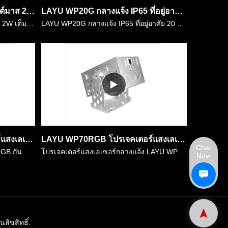
LAYU PLB02RGB ตกแต่งคริสต์มาส 2W เต็มสีแสงเลเซอร์ออโรรา
LAYU WP20G กลางแจ้ง IP65 ที่อยู่อาศัย 20 วัตต์เลเซอร์สีเขียวสวนธีมทัวร์แสดงแสงเลเซอร์
LAYU PLB02RGB ตกแต่งคริสต์มาส 2W เต็มสีแสงเลเซอร์ออโรรา พลังงานเลเซอร์เป็น RGB 2 วัตต์สว่างมากสำหรับการตกแต่งภายในและกลางแจ้ง สำหรับที่อยู่อาศัย IP65 มันถูกติดตั้งอย่างแพร่หลายในการตกแต่งสวนธีมกลางแจ้……
LAYU WP20G กลางแจ้ง IP65 ที่อยู่อาศัย 20 วัตต์เลเซอร์สีเขียวสวนธีมทัวร์แสดงแสงเลเซอร์ เป็นเครื่องโปรเจคเตอร์เลเซอร์สีเขียวสูง 20 วัตต์ ทำจากเลเซอร์ลำแสงสีเขียวแน่น ไดโอดทั้งหมดถูกแก้ไขโดยเลนส์ออปติกพิ……
LAYU WP30RGB โปรเจคเตอร์แสงเลเซอร์ RGB กันน้ำพร้อมที่อยู่อาศัย IP65 สำหรับอาคารที่สำคัญกลางแจ้ง,แสดงเลเซอร์
LAYU WP70RGB โปรเจคเตอร์แสงเลเซอร์ RGB กันน้ำ 70 วัตต์พร้อมที่อยู่อาศัย IP65 สำหรับอาคารที่สำคัญกลางแจ้ง,แสดงเลเซอร์ข้อความท้องฟ้า
Chat
LAYU WP30RGB เป็นแสงเลเซอร์ RGB กันน้ำ 30 วัตต์พร้อมที่อยู่อาศัย IP65 มันถูกใช้กันอย่างแพร่หลายในเหตุการณ์สดกลางแจ้ง, สวนสนุก, เทศกาลเลเซอร์แสดง, อาคารสถานที่ ฯลฯ ทำจากโมดูลเลเซอร์ RGB ไดโอดเต็มและมีล……
โปรเจคเตอร์แสงเลเซอร์กลางแจ้ง LAYU WP70RGB ที่มีพลังงานเลเซอร์ RGB 70 วัตต์ ตอนนี้ แสงเมืองมีความนิยมมากทั่วโลก รัฐบาลกําลังลงทุนมากในไฟกลางคืน เพื่อตกแต่งเมือง แสงเลเซอร์พลังสูงเป็นหนึ่งในตัวเลือกที่……
Now
ลิขสิทธิ์.