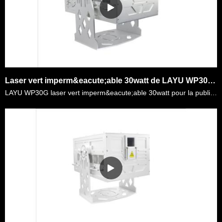
Laser vert imperm&eacute;able 30watt de LAYU WP30G pour l'&eacute;v&eacute;nement d'&eacute;clairage de la ville de rep&egrave;re ext&eacute;rieur
LAYU WP30G laser vert imperm&eacute;able 30watt pour la publicit&eacute; d'&eacute;v&eacute;nement d'&eacute;clairage de ville de rep&egrave;re ext&eacute;rieur. Il s'agit d'un projecteur laser vert d……