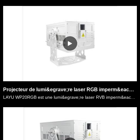
Projecteur de lumi&egrave;re laser RGB imperm&eacute;able LAYU WP20RGB avec logement IP65 pour b&acirc;timent de rep&egrave;re ext&eacute;rieur, spectacle laser
LAYU WP20RGB est une lumi&egrave;re laser RVB imperm&eacute;able de 20 watts avec bo&icirc;tier IP65. Il est largement utilis&eacute; dans les &eacute;v&eacute;nements en direct en plein air, parc &ag……