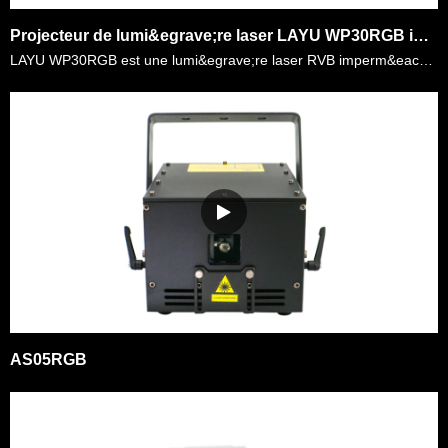
Projecteur de lumi&egrave;re laser LAYU WP30RGB imperm&eacute;able 30Watt RGB
LAYU WP30RGB est une lumi&egrave;re laser RVB imperm&eacute;able de 30watt bien con&ccedil;ue avec bo&icirc;tier IP65. Il peut &ecirc;tre install&eacute; &agrave; l'ext&eacute;rieur en permanence, pas……
AS05RGB