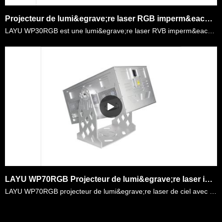
Projecteur de lumi&egrave;re laser RGB imperm&eacute;able LAYU WP30RGB avec logement IP65 pour b&acirc;timent de rep&egrave;re ext&eacute;rieur, spectacle laser
LAYU WP30RGB est une lumi&egrave;re laser RVB imperm&eacute;able de 30 watts avec bo&icirc;tier IP65. Il est largement utilis&eacute; dans les &eacute;v&eacute;nements en direct en plein air, parc &ag……
LAYU WP70RGB Projecteur de lumi&egrave;re laser imperm&eacute;able 70W RGB avec logement IP65 pour le b&acirc;timent de rep&egrave;re ext&eacute;rieur, Sky Text Laser Show
LAYU WP70RGB projecteur de lumi&egrave;re laser de ciel avec 70 watts de puissance laser RVB. En ce moment, la lumi&egrave;re de la ville est tr&egrave;s populaire dans le monde entier. Les gouverneme……