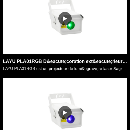
LAYU PLA01RGB D&eacute;coration ext&eacute;rieure effet Aurora 2W lumi&egrave;re laser
LAYU PLA01RGB est un projecteur de lumi&egrave;re laser &agrave; effet Aurora pour la d&eacute;coration ext&eacute;rieure. Sa puissance laser est 2watt RGB, tr&egrave;s lumineux pour la d&eacute;corat……