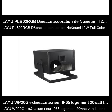
LAYU PLB02RGB D&eacute;coration de No&euml;l 2W Full Color Aurora Laser Light
LAYU PLB02RGB D&eacute;coration de No&euml;l 2W Full Color Aurora Laser Light. Sa puissance laser est 2watt RGB, tr&egrave;s lumineux pour la d&eacute;coration int&eacute;rieure et ext&eacute;rieure. ……
LAYU WP20G ext&eacute;rieur IP65 logement 20watt laser vert parc &agrave; th&egrave;me Tour laser montrer la lumi&egrave;re
LAYU WP20G ext&eacute;rieur IP65 logement 20watt vert laser parc &agrave; th&egrave;me Tour laser montre lumi&egrave;re. Il s'agit d'un projecteur laser vert super lumineux de haute puissance 20W. Il ……