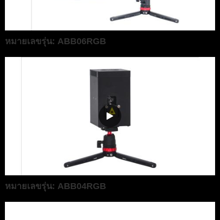
หมายเลขรุ่น: ABB06RGB
หมายเลขรุ่น: ABB04RGB