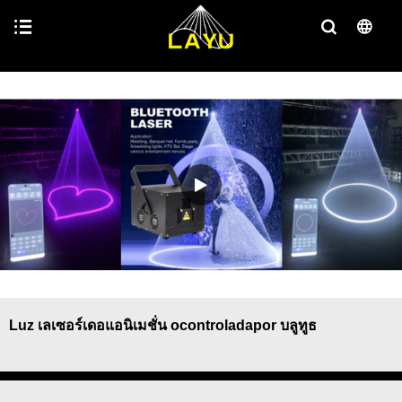
Luz เลเซอร์เดอแอนิเมชั่น ocontroladapor บลูทูธ