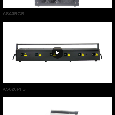
AS40RGB
AS620РГБ