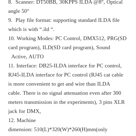
8. Scanner: DT50BB, 30KPPS ILDA @8°, Optical
angle 50°
9. Play file format: supporting standard ILDA file
which is with “.ild “.
10. Working Modes: PC Control, DMX512, PRG(SD
card program), ILD(SD card program), Sound
Active, AUTO
11. Interface: DB25-ILDA interface for PC control,
RJ45-ILDA interface for PC control (RJ45 cat cable
is more convenient to get and wire than ILDA
cable. There is no signal attenuation even after 300
meters transmission in the experiments), 3 pins XLR
jack for DMX,
12. Machine
dimension: 510(L)*320(W)*260(H)mm(only