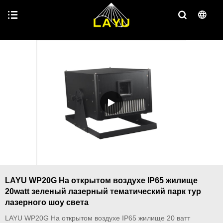
LAYU WP20G На открытом воздухе IP65 жилище
20watt зеленый лазерный тематический парк тур
лазерного шоу света
LAYU WP20G На открытом воздухе IP65 жилище 20 ватт