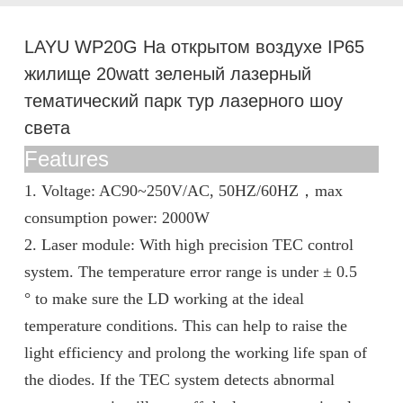
LAYU WP20G На открытом воздухе IP65
жилище 20watt зеленый лазерный
тематический парк тур лазерного шоу
света
Features
1. Voltage: AC90~250V/AC, 50HZ/60HZ
，
max
consumption power: 2000W
2. Laser module: With high precision TEC control
system. The temperature error range is under ± 0.5
° to make sure the LD working at the ideal
temperature conditions. This can help to raise the
light efficiency and prolong the working life span of
the diodes. If the TEC system detects abnormal