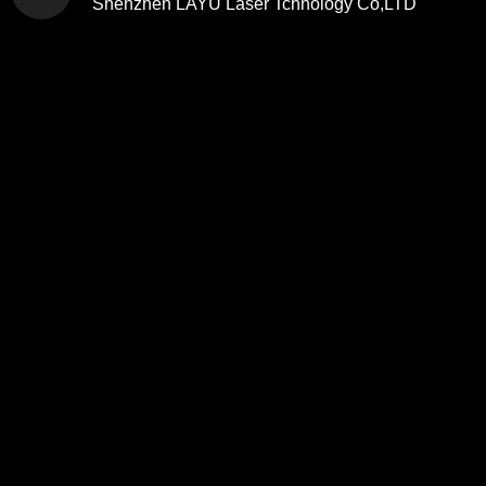
Shenzhen LAYU Laser Tchnology Co,LTD