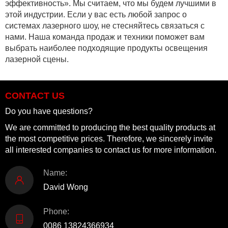
эффективность». Мы считаем, что мы будем лучшими в
этой индустрии. Если у вас есть любой запрос о
системах лазерного шоу, не стесняйтесь связаться с
нами. Наша команда продаж и техники поможет вам
выбрать наиболее подходящие продукты освещения
лазерной сцены.
CONTACT US
Do you have questions?
We are committed to producing the best quality products at
the most competitive prices. Therefore, we sincerely invite
all interested companies to contact us for more information.
Name:
David Wong
Phone:
0086 13824366934