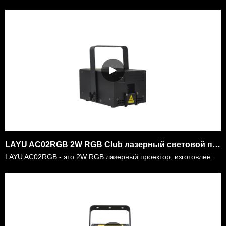
LAYU AC02RGB 2W RGB Club лазерный световой проектор
LAYU AC02RGB - это 2W RGB лазерный проектор, изготовленный из полных диодов. Есть более 200 видов графики и лучевых эффектов, встроенных внутри проектора. Он может запускаться автоматически или управл……