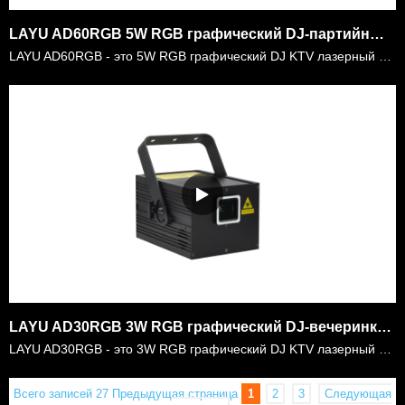
LAYU AD60RGB 5W RGB графический DJ-партийный лазерный световой проектор
LAYU AD60RGB - это 5W RGB графический DJ KTV лазерный световой проектор. Это очень компактный лазер с 5-ваттной мощностью RGB лазера. Это очень удобно для мобильных диджеев нести его везде и хорошо дл……
LAYU AD30RGB 3W RGB графический DJ-вечеринка лазерный световой проектор
LAYU AD30RGB - это 3W RGB графический DJ KTV лазерный световой проектор. Это очень компактный лазер с 3-ваттной мощностью RGB лазера. Это очень удобно для мобильных диджеев нести его везде и хорошо дл……
Всего записей 27
Предыдущая страница
1
2
3
Следующая