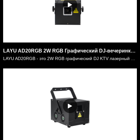
LAYU AD20RGB 2W RGB Графический DJ-вечеринка Лазерный световой проектор
LAYU AD20RGB - это 2W RGB графический DJ KTV лазерный световой проектор. Это очень компактный лазер с 2-ваттной мощностью RGB лазера. Это очень удобно для мобильных диджеев нести его везде и хорошо дл……