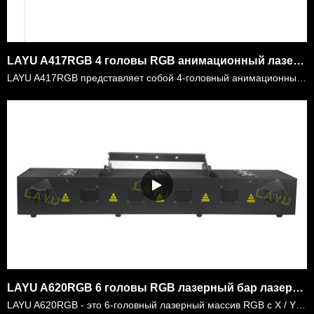
LAYU A417RGB 4 головы RGB анимационный лазерный массив
LAYU A417RGB представляет собой 4-головный анимационный лазерный массив RGB. Каждая мощность лазера головы составляет 450 Вт, общая мощность RGB составляет 1,8 Вт. Есть более 128 видов графики и эффек……
LAYU A620RGB 6 головы RGB лазерный бар лазерный массив с X / Y сканирования
LAYU A620RGB - это 6-головный лазерный массив RGB с X / Y сканированием. Все диоды имеют аналоговую модуляцию, а каждая головка управляется X / Y сканированием. Пользователи могут использовать контрол……