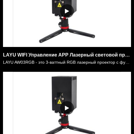
LAYU WIFI Управление APP Лазерный световой проектор Рождественское графическое шоу
LAYU AW03RGB - это 3-ваттный RGB лазерный проектор с функциями WIFI. Это очень удобно для мобильного диджея, открытой вечеринки, домашнего декорации шоу и т.д. Вам не нужно носить тяжелые ящики, тяжел……