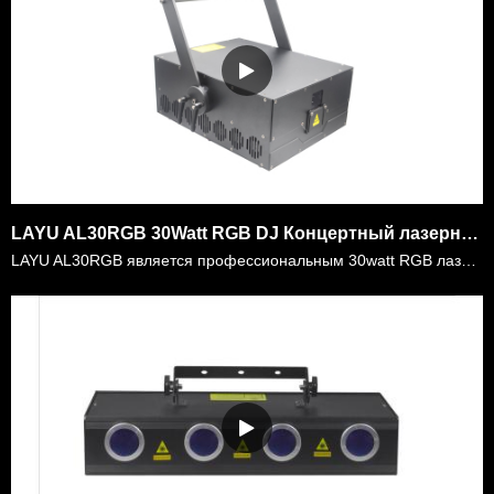
LAYU AL30RGB 30Watt RGB DJ Концертный лазерный световой проектор
LAYU AL30RGB является профессиональным 30watt RGB лазерным светом для открытых мероприятий DJ, фестивального лазерного шоу, картографии здания и т.д. Он изготовлен из полнодиодного лазерного модуля RG……