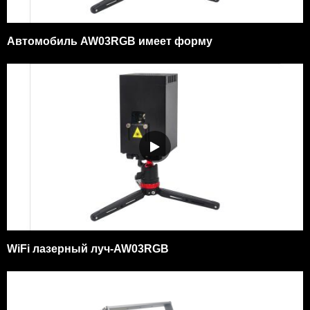
Автомобиль AW03RGB имеет форму
WiFi лазерный луч-AW03RGB