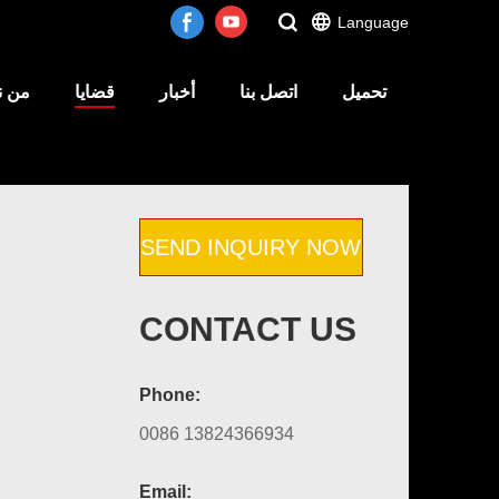
Language
تحميل
اتصل بنا
أخبار
قضايا
من ن
SEND INQUIRY NOW
CONTACT US
Phone:
0086 13824366934
Email: