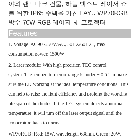
야외 랜드마크 건물, 하늘 텍스트 레이저 쇼
를 위한 IP65 주택을 가진 LAYU WP70RGB
방수 70W RGB 레이저 빛 프로젝터
Features
1. Voltage: AC90~250V/AC, 50HZ/60HZ
，
max
consumption power: 1500W
2. Laser module: With high precision TEC control
system. The temperature error range is under ± 0.5 ° to make
sure the LD working at the ideal temperature conditions. This
can help to raise the light efficiency and prolong the working
life span of the diodes. If the TEC system detects abnormal
temperature, it will turn off the laser output signal until the
temperature back to normal.
WP70RGB: Red: 18W, wavelength 638nm, Green: 20W,