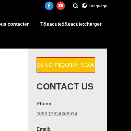
Language
us contacter
T&eacute;l&eacute;charger
SEND INQUIRY NOW
CONTACT US
Phone:
0086 13824366934
Email: