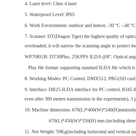
4. Laser level: Class 4 laser
5. Waterproof Level: IP65
6. Work Environment: outdoor and indoor, -30 °C --40 °C
7. Scanner: DT(Dragon Tiger) the highest quality of optical
overloaded, it will narrow the scanning angle to protect its
WP70RGB: DT30Plus, 25KPPS ILDA @8°, Optical angle
Play file format: supporting standard ILDA file which is w
8. Working Modes: PC Control, DMX512, PRG(SD card
9. Interface: DB25-ILDA interface for PC control, RJ45-IL
even after 300 meters transmission in the experiments), 
10. Machine dimension: 670(L)*400(W)*240(H)mm(only
670(L)*450(W)*350(H) mm (including dimens
11. Net Weight: 59Kg(including horizontal and vertical su