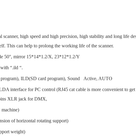
 scanner, high speed and high precision, high stability and long life des
elf. This can help to prolong the working life of the scanner.
 50°, mirror 15*14*1.2/X, 23*12*1.2/Y
ith “.ild “.
 program), ILD(SD card program), Sound Active, AUTO
DA interface for PC control (RJ45 cat cable is more convenient to get 
3 pins XLR jack for DMX,
 machine)
ion of horizontal rotating support)
pport weight)