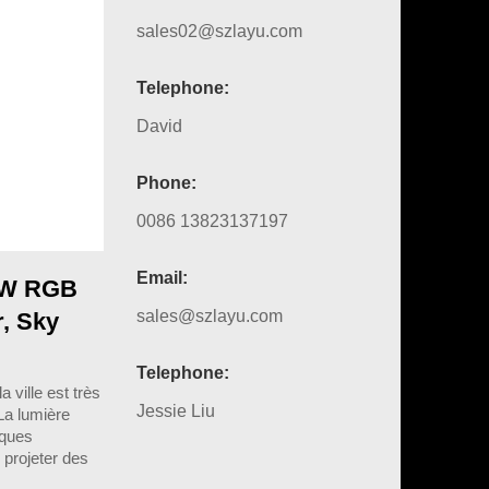
sales02@szlayu.com
Telephone:
David
Phone:
0086 13823137197
Email:
70W RGB
sales@szlayu.com
r, Sky
Telephone:
ville est très
Jessie Liu
La lumière
lques
 projeter des