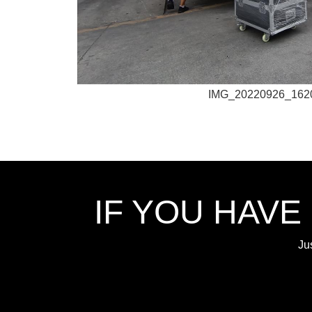
IMG_20220926_162
IF YOU HAVE
Ju