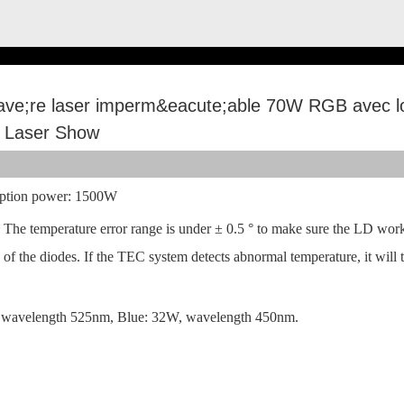
e;re laser imperm&eacute;able 70W RGB avec log
t Laser Show
ption power: 1500W
The temperature error range is under ± 0.5 ° to make sure the LD worki
 of the diodes. If the TEC system detects abnormal temperature, it will t
avelength 525nm, Blue: 32W, wavelength 450nm.