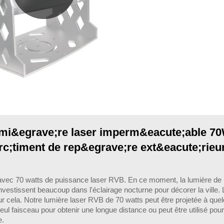
mi&egrave;re laser imperm&eacute;able 
rc;timent de rep&egrave;re ext&eacute;rieu
ec 70 watts de puissance laser RVB. En ce moment, la lumière de la 
vestissent beaucoup dans l'éclairage nocturne pour décorer la ville. 
ur cela. Notre lumière laser RVB de 70 watts peut être projetée à que
eul faisceau pour obtenir une longue distance ou peut être utilisé pour
e.