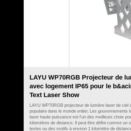
LAYU WP70RGB Projecteur de lu
avec logement IP65 pour le b&aci
Text Laser Show
LAYU WP70RGB projecteur de lumière laser de ciel av
populaire dans le monde entier. Les gouvernements in
laser haute puissance est l'un des meilleurs choix po
kilomètres de distance. Il peut être défini comme un s
textes ou des motifs à environ 1 kilomètre de distanc