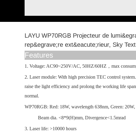
LAYU WP70RGB Projecteur de lumi&egrav
rep&egrave;re ext&eacute;rieur, Sky Tex
Features
1. Voltage: AC90~250V/AC, 50HZ/60HZ
，
max consum
2. Laser module: With high precision TEC control system. 
raise the light efficiency and prolong the working life span
normal.
WP70RGB: Red: 18W, wavelength 638nm, Green: 20W, w
Beam dia. <8*9(H)mm, Divergence<1.5mrad
3. Laser life: >10000 hours