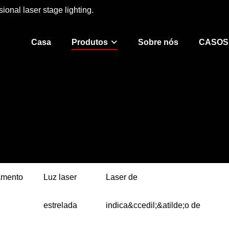
ional laser stage lighting.
Casa
Produtos
Sobre nós
CASOS
amento
Luz laser
Laser de
estrelada
indica&ccedil;&atilde;o de