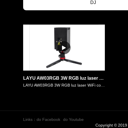
DJ
LAYU AW03RGB 3W RGB luz laser WiFi com fun&ccedil;&otilde;es de controle remoto sem fio WIFI APP gr&aacute;tis
LAYU AW03RGB 3W RGB luz laser WiFi com fun&ccedil;&otilde;es de controle remoto sem fio WIFI APP gr&aacute;tis. H&aacute; cerca de 20 grupos de gr&aacute;ficos e efeitos de feixe abstratos salvos no A……
Links：
do Facebook
do Youtube
Copyright © 2019