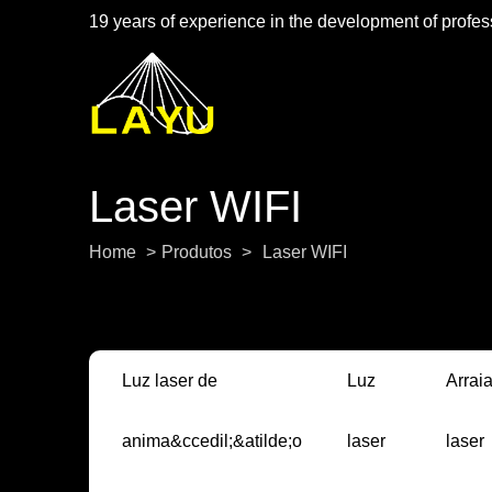
19 years of experience in the development of profess
Laser WIFI
Home
>
Produtos
>
Laser WIFI
Luz laser de
Luz
Arrai
anima&ccedil;&atilde;o
laser
laser