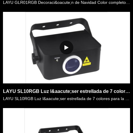
LAYU GLR01RGB Decoraci&oacute;n de Navidad Color completo de la vivienda &aacute;rbol luz l&aacute;ser estrellada. Tiene ajuste de color completo a trav&eacute;s del mando remoto. Puede elegir cualqui……
LAYU SL10RGB Luz l&aacute;ser estrellada de 7 colores para la decoraci&oacute;n del DJ de la fiesta de la discoteca
LAYU SL10RGB Luz l&aacute;ser estrellada de 7 colores para la decoraci&oacute;n del DJ de la fiesta de la discoteca. Los usuarios pueden configurarlo en modo de visualizaci&oacute;n autom&aacute;tica ……