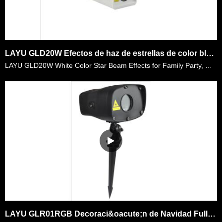
LAYU GLD20W Efectos de haz de estrellas de color blanco para fiesta familiar, boda, club, etc.
LAYU GLD20W White Color Star Beam Effects for Family Party, Wedding, Club, etc. Tiene m&aacute;s de 300 puntos por unidad, lo que significa 300 vigas en el medio ambiente cuando se utiliza la m&aacute……
LAYU GLR01RGB Decoraci&oacute;n de Navidad Full Color Vivienda &Aacute;rbol Luz l&aacute;ser estrellada