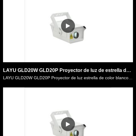
LAYU GLD20W GLD20P Proyector de luz de estrella de color blanco y color p&uacute;rpura
LAYU GLD20W GLD20P Proyector de luz estrella de color blanco y color p&uacute;rpura. Tiene m&aacute;s de 300 puntos por unidad, lo que significa 300 vigas en el entorno cuando se utiliza la m&aacute;q……