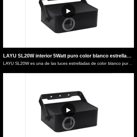
LAYU SL20W interior 5Watt puro color blanco estrellado centro comercial discoteca luz
LAYU SL20W es una de las luces estrelladas de color blanco puro de 5 vatios populares para la fiesta familiar, el centro comercial, la discoteca, el espect&aacute;culo de la luz de la boda. Est&aacute……