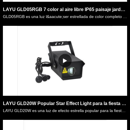
LAYU GLD05RGB 7 color al aire libre IP65 paisaje jard&iacute;n proyector de luz l&aacute;ser
GLD05RGB es una luz l&aacute;ser estrellada de color completo impermeable con potencia de 2W RGB. Todas las estrellas proyectadas son a color. Los usuarios pueden configurarlos en blanco &uacute;nico,……
LAYU GLD20W Popular Star Effect Light para la fiesta de cumplea&ntilde;os, la temporada de Navidad, la fiesta tem&aacute;tica, la decoraci&oacute;n del hotel, etc.
LAYU GLD20W es una luz de efecto estrella popular para la fiesta de cumplea&ntilde;os, la temporada de Navidad, la fiesta tem&aacute;tica, la decoraci&oacute;n del hotel, etc. Est&aacute; hecho de fue……