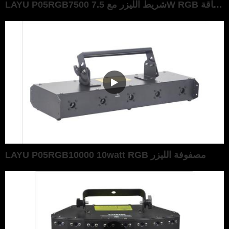
LAYU P05RGB7500 شريط الليزر مع 7.5W RGB الطاقة
LAYU P05RGB10000 10watt RGB مصفوفة الليزر