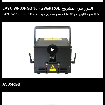
LAYU WP30RGB ماء 30Watt RGB الليزر ضوء المشروع
LAYU WP30RGB هو تصميم جيد للماء 30watt RGB ضوء الليزر مع IP65 الإسكان. يمكن تثبيته خارج بشكل دائم ، لا داعي للقلق بشأن الأيام المشمسة والثلجية والمطرة. يستخدم على نطاق واسع في الأحداث الحية في الهواء ……
AS05RGB