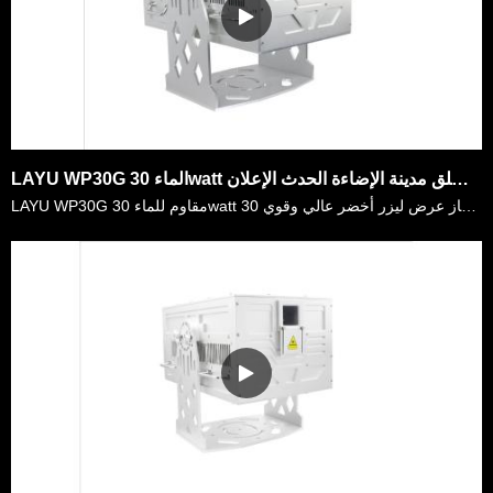
LAYU WP30G الماء 30watt الليزر الأخضر للمعالم السياحية في الهواء الطلق مدينة الإضاءة الحدث الإعلان
LAYU WP30G مقاوم للماء 30watt الليزر الأخضر لإعلان حدث إضاءة المدينة في الهواء الطلق. إنه جهاز عرض ليزر أخضر عالي وقوي 30W. وهي مصنوعة من شعاع ضيق الليزر الأخضر. يتم تصحيح جميع الثنائيات عن طريق عدسة ……