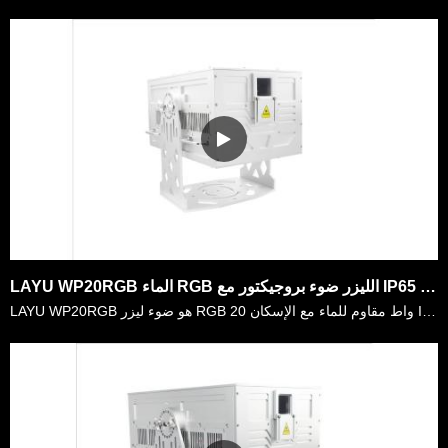
LAYU WP20RGB الماء RGB الليزر ضوء بروجيكتور مع IP65 الإسكان لبناء المعالم في الهواء الطلق، عرض الليزر
LAYU WP20RGB هو ضوء ليزر RGB 20 واط مقاوم للماء مع الإسكان IP65. يستخدم على نطاق واسع في الأحداث الحية في الهواء الطلق ، حديقة الترفيه ، عرض الليزر المهرجان ، مبنى المعالم ، إلخ. وهي مصنوعة من وحدة ال……