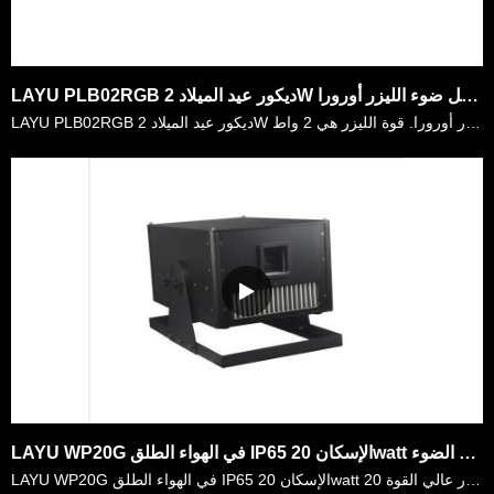
LAYU PLB02RGB ديكور عيد الميلاد 2W لون كامل ضوء الليزر أورورا
LAYU PLB02RGB ديكور عيد الميلاد 2W لون كامل ضوء الليزر أورورا. قوة الليزر هي 2 واط RGB ، مشرقة جدا للديكور الداخلي والخارجي. لسكنها IP65 ، يتم تثبيتها على نطاق واسع في ديكور حديقة الترفيه في الهواء ال……
LAYU WP20G في الهواء الطلق IP65 الإسكان 20watt الليزر الأخضر المتنزه جولة الليزر عرض الضوء
LAYU WP20G في الهواء الطلق IP65 الإسكان 20watt الليزر الأخضر حديقة الترفيه جولة عرض الليزر الضوء. إنه جهاز عرض ليزر عالي القوة 20W أخضر فائق الساطع. وهي مصنوعة من شعاع ضيق الليزر الأخضر. يتم تصحيح جمي……