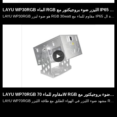
LAYU WP30RGB الماء RGB الليزر ضوء بروجيكتور مع IP65 الإسكان لبناء المعالم في الهواء الطلق، عرض الليزر
LAYU WP30RGB هو ضوء ليزر RGB 30watt مقاوم للماء مع IP65 الإسكان. يستخدم على نطاق واسع في الأحداث الحية في الهواء الطلق ، حديقة الترفيه ، عرض الليزر المهرجان ، مبنى المعالم ، إلخ. وهي مصنوعة من وحدة ال……
LAYU WP70RGB مقاوم للماء 70W RGB الليزر ضوء بروجيكتور مع IP65 الإسكان لمبنى المعالم في الهواء الطلق ، عرض الليزر النص السماء
LAYU WP70RGB مشهد ضوء الليزر في الهواء الطلق مع طاقة الليزر RGB 70 واط. في الوقت الحالي، ضوء المدينة شعبية جدا في جميع أنحاء العالم. تستثمر الحكومات الكثير في الإضاءة الليلية لتزيين المدينة. ضوء الليز……