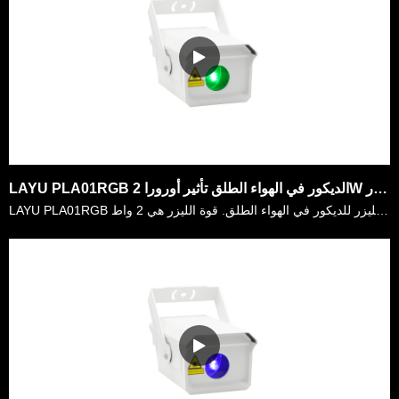
LAYU PLA01RGB الديكور في الهواء الطلق تأثير أورورا 2W ضوء الليزر
LAYU PLA01RGB هو مشهد ضوء الليزر للديكور في الهواء الطلق. قوة الليزر هي 2 واط RGB ، مشرقة جدا للديكور الداخلي والخارجي. لسكنها IP65 ، يتم تثبيتها على نطاق واسع في ديكور حديقة الترفيه في الهواء الطلق ،……