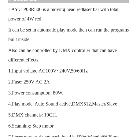
LAYU P08R500 is a moving head redlaser bar with total
power of 4W red.
It can be set in automatic play mode,then can run the programs
built inside.
Also can be controlled by DMX controller that can have
different effects.
1.Input voltage:AC100V~240V,50/60Hz
2.Fuse: 250V AC 2A
3.Power consumption: 80W.
4.Play mode: Auto,Sound active,DMX512,Master/Slave
5.DMX channels: 19CH.
6.Scanning: Step motor
7.Laser power: 4 watt,each head is 500mW red @638nm.