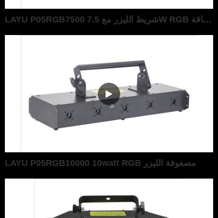
LAYU P05RGB7500 شريط الليزر مع 7.5W RGB الطاقة
LAYU P05RGB10000 10watt RGB مصفوفة الليزر