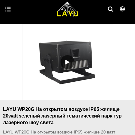
LAYU WP20G На открытом воздухе IP65 жилище
20watt зеленый лазерный тематический парк тур
лазерного шоу света
LAYU WP20G На открытом воздухе IP65 жилище 20 ватт