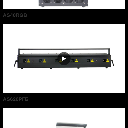
AS40RGB
AS620РГБ