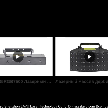
LAYU P05RGB7500 Лазерный бар с мощностью 7,5 Вт RGB
026 Shenzhen LAYU Laser Technology Co.,LTD - ru.szlayu.com Все п