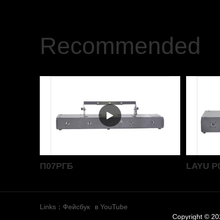
Recommended
П07РГБ
Links：
Фейсбук
в YouTube
Copyright © 2