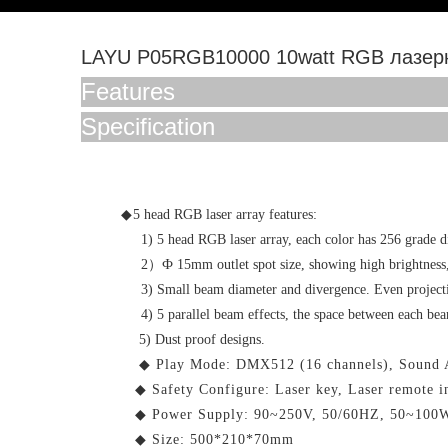
LAYU P05RGB10000 10watt RGB лазер
Features
Specification
◆
5 head RGB laser array features:
1) 5 head RGB laser array, each color has 256 grade di
2
）
Ф 15mm outlet spot size, showing high brightness,
3) Small beam diameter and divergence. Even projecting
4) 5 parallel beam effects, the space between each bea
5
) Dust proof designs.
◆
Play Mode:
DMX512 (16 channels), Sound 
◆
Safety Configure: Laser key, Laser remote in
◆
Power Supply: 90~250V, 50/60HZ, 50~100
◆
Size:
500*210*70mm