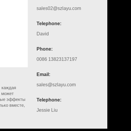
sales02@szlayu.com
Telephone:
David
Phone:
0086 13823137197
Email:
sales@szlayu.com
 каждая
а может
ьные эффекты
Telephone:
лько вместе,
Jessie Liu