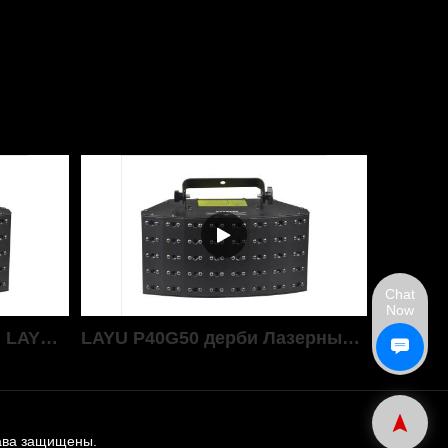
Chat
Now
Лазерный массив дерби LAYU P40R100 с 40 красными лучами для семейной вечеринки, клуба, мобильного диджея, лазерного шоу и т.д.
LAYU P40G50 дерби Лазерный массив с 40 зелеными лучами
рава защищены.