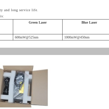
ty and long service life.
is:
Green Laser
Blue Laser
600mW@525nm
1000mW@450nm