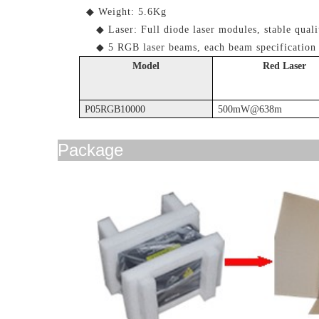
◆
Weight:
5.6Kg
◆
Laser: Full diode laser modules, stable quali
◆
5 RGB laser beams, each beam specification 
Model
Red Laser
P05RGB10000
5
00
mW@638m
Package