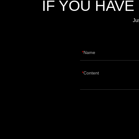
IF YOU HAVE
Ju
Name
Content