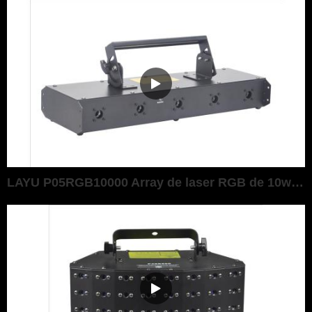
LAYU P05RGB10000 Array de laser RGB de 10watt