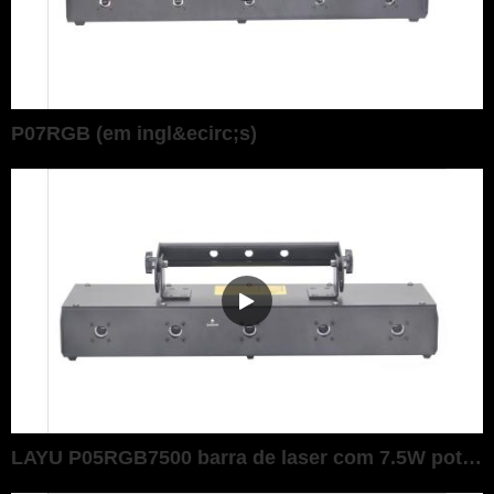
P07RGB (em ingl&ecirc;s)
LAYU P05RGB7500 barra de laser com 7.5W pot&ecirc;ncia RGB