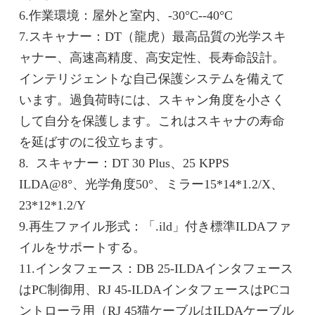
6.作業環境：屋外と室内、-30°C--40°C
7.スキャナー：DT（龍虎）最高品質の光学スキ
ャナー、高速高精度、高安定性、長寿命設計。
インテリジェントな自己保護システムを備えて
います。過負荷時には、スキャン角度を小さく
して自分を保護します。これはスキャナの寿命
を延ばすのに役立ちます。
8.
スキャナー：DT 30 Plus、25 KPPS
ILDA@8°、光学角度50°、ミラー15*14*1.2/X、
23*12*1.2/Y
9.再生ファイル形式：「.ild」付き標準ILDAファ
イルをサポートする。
11.インタフェース：DB 25-ILDAインタフェース
はPC制御用、RJ 45-ILDAインタフェースはPCコ
ントローラ用（RJ 45猫ケーブルはILDAケーブル