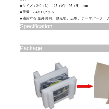
◆
サイズ：2
4
0（L）*1
2
5（W）*
95
（H） mm
◆
重量：
2.4
キログラム
◆
適用する
屋外照明、観光地、広場、テーマパーク、
Specification
Package