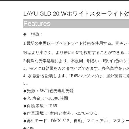
LAYU GLD 20 Wホワイトスター
Features
◆
特徴：
1.最新の車両レーザヘッドライト技術を使用する。青色
散はより小さく、より長い距離を投射することができる。
2.特殊な光学処理により、不規則、明るい、暗い白色の
3
。モノクロ効果をカスタマイズできます。多色単位をカ
4
.
水
-設計を証明します。
IP 65ハウジングは、屋外実装
5
.
◆
光源：
5
W白色光専用光源
◆
光
寿命：>10000時間
◆
保護等級
：IP65
◆
作業環境：
室内と室外、
-35°
C
--40°
C
◆
再生モード：
DMX 512、自動
、マニュアル、
マスター
◆
2
0W