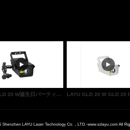
LAYU GLD 20 W誕生日パーティー、クリスマス、テーマパーティー、ホテルの内装などのポップなスターエフェクトライトを搭載しています。（写真：LAYU GLD 20 W）。（写真：LAYU GLD 20 W）。（写真：LAYU GLD 20 W）。（写真：
6 Shenzhen LAYU Laser Technology Co.，LTD.-www.szlayu.com All Ri