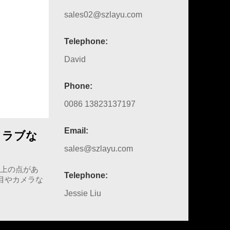
sales02@szlayu.com
Telephone:
David
Phone:
0086 13823137197
Email:
クラブな
sales@szlayu.com
以上の点があ
Telephone:
目やカメラな
Jessie Liu