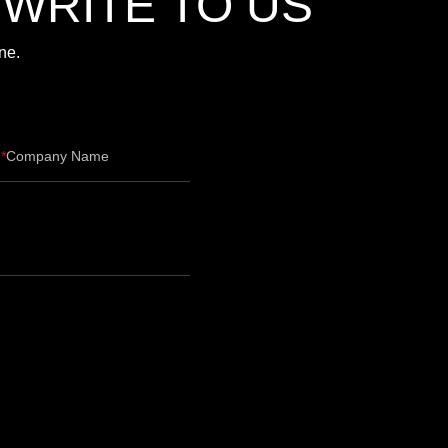
,WRITE TO US
ne.
Company Name