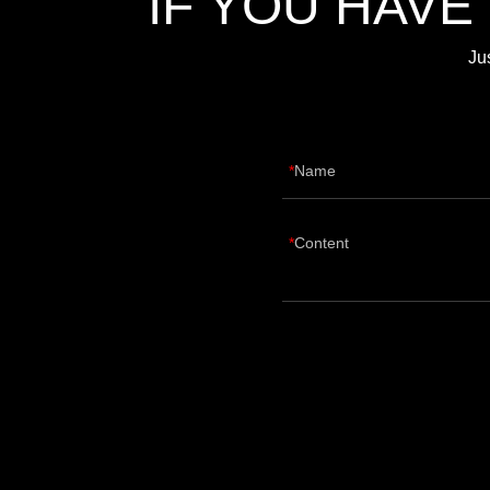
IF YOU HAVE
Ju
Name
Content