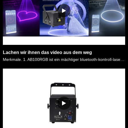
Lachen wir ihnen das video aus dem weg
Merkmale. 1. AB100RGB ist ein mächtiger bluetooth-kontroll-laser. Komplizierte laservorführungen können bereits mit hilfe eines einfachen smartphones Oder tablets abgehen. Das ist billiger, einfach……