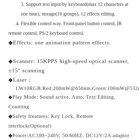
3. Support text input by keyboard(max 12 characters at
one time), storage(10 groups), 12 effects editing.
4. Flexible control way. Front-panel button control, IR
remote control, PS/2 keyboard control.
◆Effects: one animation pattern effects.
◆Scanner: 15KPPS high-speed optical scanner,
±15° scanning
◆Laser：
LW10RGB:Red:200mW@650nm,Green:100mW@532
◆Play Mode: Sound active, Auto, Text Editing,
Counting.
◆
Safety freatures: Key Lock, Remote
interlock(Optional)
◆
Power:AC100~240V, 50/60HZ, DC12V/2A adaptor