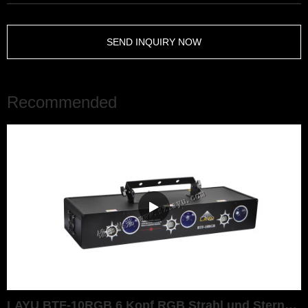
SEND INQUIRY NOW
Recommended
LAYU BTF-10RGB 6 Kopf RGB Strahl und Sterneneffekt Laserlicht f&uuml;r DJ Disco Party Lasershow