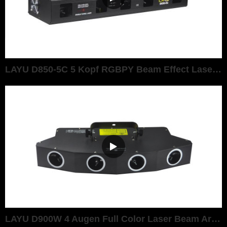
LAYU D850-5C 5 Kopf RGBPY Beam Effect Laser Lichtprojektor f&uuml;r DJ Disco Party Laser
LAYU D900W 4 Augen Full Color Laser Beam Array Effekt Licht f&uuml;r DJ Disco Party Lasershow