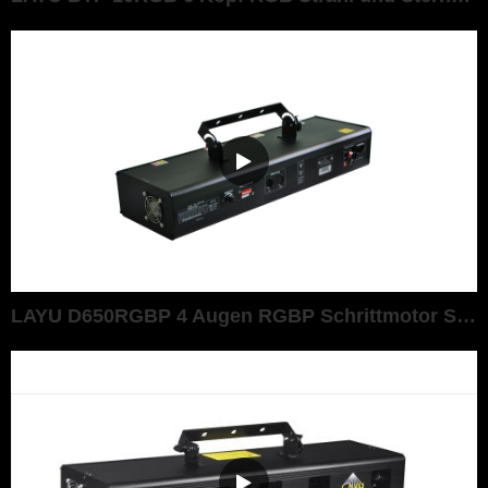
LAYU D650RGBP 4 Augen RGBP Schrittmotor Strahleffekt Laserlicht f&uuml;r DJ Disco Party Lasershow