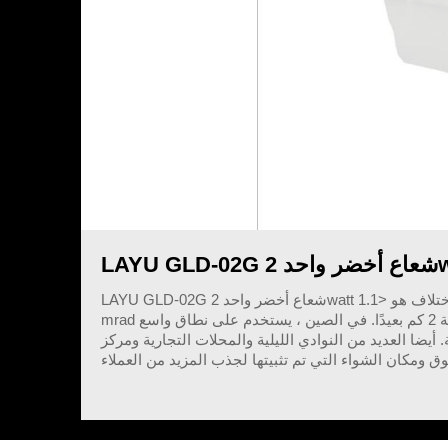
LAYU GLD-02G شعاع أخضر واحد 2watt إشارة الطريق الطاقة ضوء الليزر. قوة الليزر هو 2 واط وهو قوي للكثير من المكان والاختلاف هو <1.1
mrad أنه يمكن أن تصل إلى مسافة أطول ، في الليل المظلم ، ليس من الصعب رؤيته في مسافة 2 كم بعيدًا. في الصين ، يستخدم على نطاق واسع
يضا العديد من النوادي الليلية والمحلات التجارية ومركز