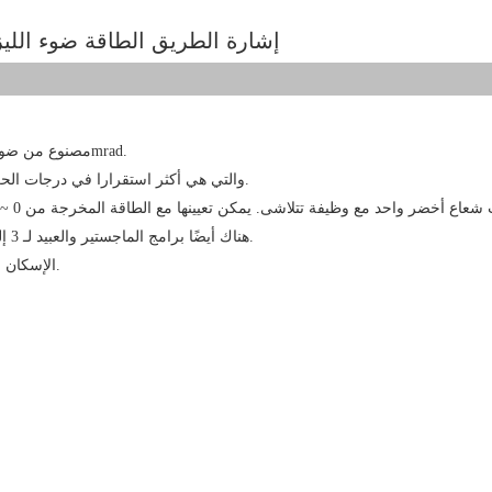
LAYU GLD-02G شعاع أخضر واحد 2watt إشارة الطريق الطاقة ضوء ال
1. مصنوع من ضوء الليزر الأخضر 2 واط مع شعاع اختلاف منخفض جدا. هو <1.1mrad.
2. مصنوع من ثنائيات خضراء نقية 525nm والتي هي أكثر استقرارا في درجات الحرارة المنخفضة والعالية.
هناك أيضًا برامج الماجستير والعبيد لـ 3 إلى 4 وحدات. يمكنك اختيار البرنامج المناسب الذي يلبي متطلباتك.
IP65 الإسكان ، مناسبة للتركيب في الهواء الطلق.