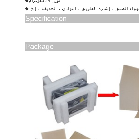
الوزن:
2.4
كيلوغرام
◆
◆
Specification
Package