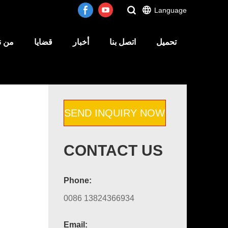
Language
تحميل
اتصل بنا
أخبار
قضايا
من ن
SEND INQUIRY NOW
CONTACT US
Phone:
0086 13824366934
Email: