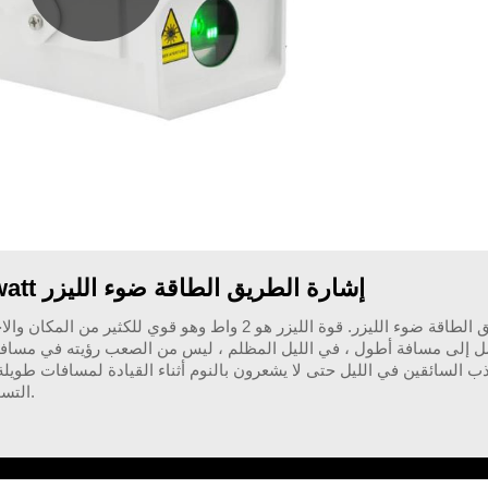
LAYU GLD-02G شعاع أخضر واحد 2watt إشارة الطريق الطاقة ضوء الليزر
 السائقين في الليل حتى لا يشعرون بالنوم أثناء القيادة لمسافات طويلة. أ
التسوق ومكان الشواء التي تم تثبيتها لجذب المزيد من العملاء.