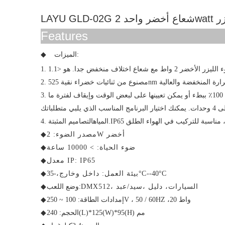
ليزر
Features
الميزات:
◆
3
التصاميم المثبتة.
المياه
.
4
مصدر الضوء: 2W أخضر
◆
ضوء
الحياة: > 10000 ساعة
◆
: IP65
معدل IP
◆
C
--40°
C
-35°
بيئة العمل:
داخل وخارج،
◆
DMX512، السيارات
، دليل ،
سيد/عبد
وضع اللعب:
◆
0 واط
2
إمدادات الطاقة: 100 ~ 250V ، 50 / 60HZ ،
◆
(H) مم
95
5(W)*
2
0(L)*1
الحجم: 2
4
◆