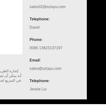
sales02@szlayu.com
Telephone:
David
Phone:
0086 13823137197
Email:
sales@szlayu.com
في السريع لجذب
Telephone:
Jessie Liu